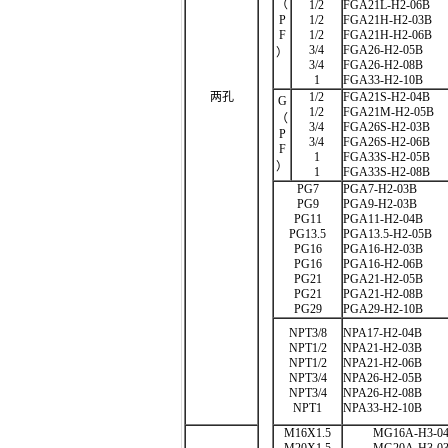
（
1/2
FGA21L-H2-06B
P
1/2
FGA21H-H2-03B
F
1/2
FGA21H-H2-06B
3/4
FGA26-H2-05B
）
3/4
FGA26-H2-08B
1
FGA33-H2-10B
两孔
1/2
FGA21S-H2-04B
G
1/2
FGA21M-H2-05B
（
3/4
FGA26S-H2-03B
P
3/4
FGA26S-H2-06B
F
1
FGA33S-H2-05B
）
1
FGA33S-H2-08B
PG7
PGA7-H2-03B
PG9
PGA9-H2-03B
PG11
PGA11-H2-04B
PG13.5
PGA13.5-H2-05B
PG16
PGA16-H2-03B
PG16
PGA16-H2-06B
PG21
PGA21-H2-05B
PG21
PGA21-H2-08B
PG29
PGA29-H2-10B
NPT3/8
NPA17-H2-04B
NPT1/2
NPA21-H2-03B
NPT1/2
NPA21-H2-06B
NPT3/4
NPA26-H2-05B
NPT3/4
NPA26-H2-08B
NPT1
NPA33-H2-10B
M16X1.5
MG16A-H3-04