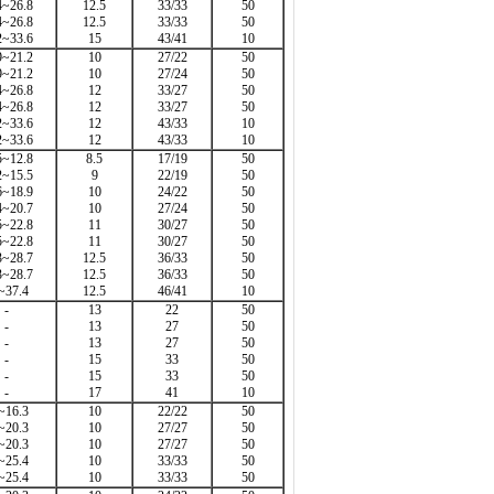
4~26.8
12.5
33/33
50
4~26.8
12.5
33/33
50
2~33.6
15
43/41
10
9~21.2
10
27/22
50
9~21.2
10
27/24
50
4~26.8
12
33/27
50
4~26.8
12
33/27
50
2~33.6
12
43/33
10
2~33.6
12
43/33
10
5~12.8
8.5
17/19
50
2~15.5
9
22/19
50
6~18.9
10
24/22
50
4~20.7
10
27/24
50
5~22.8
11
30/27
50
5~22.8
11
30/27
50
3~28.7
12.5
36/33
50
3~28.7
12.5
36/33
50
~37.4
12.5
46/41
10
-
13
22
50
-
13
27
50
-
13
27
50
-
15
33
50
-
15
33
50
-
17
41
10
~16.3
10
22/22
50
~20.3
10
27/27
50
~20.3
10
27/27
50
~25.4
10
33/33
50
~25.4
10
33/33
50