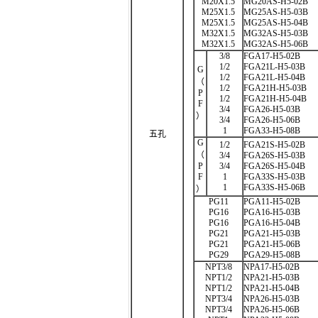
M20X1.5
MG20AS-H5-02B
M25X1.5
MG25AS-H5-03B
M25X1.5
MG25AS-H5-04B
M32X1.5
MG32AS-H5-03B
M32X1.5
MG32AS-H5-06B
3/8
FGA17-H5-02B
1/2
FGA21L-H5-03B
G
1/2
FGA21L-H5-04B
（
1/2
FGA21H-H5-03B
P
1/2
FGA21H-H5-04B
F
3/4
FGA26-H5-03B
）
3/4
FGA26-H5-06B
1
FGA33-H5-08B
五孔
G
1/2
FGA21S-H5-02B
（
3/4
FGA26S-H5-03B
P
3/4
FGA26S-H5-04B
F
1
FGA33S-H5-03B
1
FGA33S-H5-06B
）
PG11
PGA11-H5-02B
PG16
PGA16-H5-03B
PG16
PGA16-H5-04B
PG21
PGA21-H5-03B
PG21
PGA21-H5-06B
PG29
PGA29-H5-08B
NPT3/8
NPA17-H5-02B
NPT1/2
NPA21-H5-03B
NPT1/2
NPA21-H5-04B
NPT3/4
NPA26-H5-03B
NPT3/4
NPA26-H5-06B