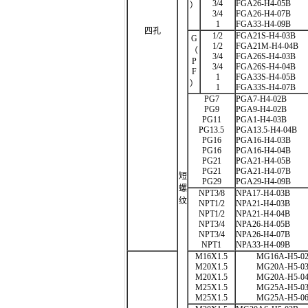
3/4
FGA26-H4-05B
）
3/4
FGA26-H4-07B
1
FGA33-H4-09B
四孔
1/2
FGA21S-H4-03B
G
1/2
FGA21M-H4-04B
（
3/4
FGA26S-H4-03B
P
3/4
FGA26S-H4-04B
F
1
FGA33S-H4-05B
）
1
FGA33S-H4-07B
PG7
PGA7-H4-02B
PG9
PGA9-H4-02B
PG11
PGA1-H4-03B
PG13.5
PGA13.5-H4-04B
PG16
PGA16-H4-03B
PG16
PGA16-H4-04B
PG21
PGA21-H4-05B
PG21
PGA21-H4-07B
短
PG29
PGA29-H4-09B
螺
NPT3/8
NPA17-H4-03B
纹
NPT1/2
NPA21-H4-03B
NPT1/2
NPA21-H4-04B
NPT3/4
NPA26-H4-05B
NPT3/4
NPA26-H4-07B
NPT1
NPA33-H4-09B
M16X1.5
MG16A-H5-02
M20X1.5
MG20A-H5-03
M20X1.5
MG20A-H5-04
M25X1.5
MG25A-H5-03
M25X1.5
MG25A-H5-06