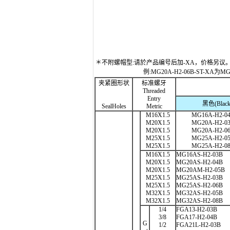
＊不附螺帽型:请於产品编号后加-XA，价格另议
例:MG20A-H2-06B-ST-XA为
夹紧圈形状
标准螺牙
Threaded
Entry
黑色(Black
SealHoles
Metric
M16X1.5
MG16A-H2-04
M20X1.5
MG20A-H2-03
M20X1.5
MG20A-H2-06
M25X1.5
MG25A-H2-05
M25X1.5
MG25A-H2-08
M16X1.5
MG16AS-H2-03B
M20X1.5
MG20AS-H2-04B
M20X1.5
MG20AM-H2-05B
M25X1.5
MG25AS-H2-03B
M25X1.5
MG25AS-H2-06B
M32X1.5
MG32AS-H2-05B
M32X1.5
MG32AS-H2-08B
1/4
FGA13-H2-03B
3/8
FGA17-H2-04B
G
1/2
FGA21L-H2-03B