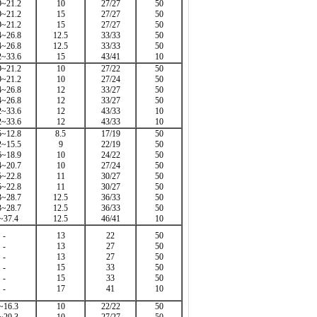
9~21.2
10
27/27
50
9~21.2
15
27/27
50
9~21.2
15
27/27
50
4~26.8
12.5
33/33
50
4~26.8
12.5
33/33
50
2~33.6
15
43/41
10
9~21.2
10
27/22
50
9~21.2
10
27/24
50
4~26.8
12
33/27
50
4~26.8
12
33/27
50
2~33.6
12
43/33
10
2~33.6
12
43/33
10
5~12.8
8.5
17/19
50
2~15.5
9
22/19
50
6~18.9
10
24/22
50
4~20.7
10
27/24
50
5~22.8
11
30/27
50
5~22.8
11
30/27
50
3~28.7
12.5
36/33
50
3~28.7
12.5
36/33
50
~37.4
12.5
46/41
10
-
13
22
50
-
13
27
50
-
13
27
50
-
15
33
50
-
15
33
50
-
17
41
10
~16.3
10
22/22
50