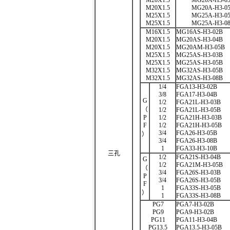
M20X1.5
MG20A-H3-03
M20X1.5
MG20A-H3-05
M25X1.5
MG25A-H3-05
M25X1.5
MG25A-H3-08
M16X1.5
MG16AS-H3-02B
M20X1.5
MG20AS-H3-04B
M20X1.5
MG20AM-H3-05B
M25X1.5
MG25AS-H3-03B
M25X1.5
MG25AS-H3-05B
M32X1.5
MG32AS-H3-05B
M32X1.5
MG32AS-H3-08B
1/4
FGA13-H3-02B
3/8
FGA17-H3-04B
G
1/2
FGA21L-H3-03B
（
1/2
FGA21L-H3-05B
P
1/2
FGA21H-H3-03B
F
1/2
FGA21H-H3-05B
3/4
FGA26-H3-05B
）
3/4
FGA26-H3-08B
1
FGA33-H3-10B
三孔
1/2
FGA21S-H3-04B
G
1/2
FGA21M-H3-05B
（
3/4
FGA26S-H3-03B
P
3/4
FGA26S-H3-05B
F
1
FGA33S-H3-05B
）
1
FGA33S-H3-08B
PG7
PGA7-H3-02B
PG9
PGA9-H3-02B
PG11
PGA11-H3-04B
PG13.5
PGA13.5-H3-05B