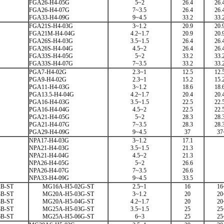
FGA26-H4-05G
5~2
26.4
26.
FGA26-H4-07G
7~3.5
26.4
26.
FGA33-H4-09G
9~4.5
33.2
33.
FGA21S-H4-03G
3~1.2
20.9
20.
FGA21M-H4-04G
4.2~1.7
20.9
20.
FGA26S-H4-03G
3.5~1.5
26.4
26.
FGA26S-H4-04G
4.5~2
26.4
26.
FGA33S-H4-05G
5~2
33.2
33.
FGA33S-H4-07G
7~3.5
33.2
33.
PGA7-H4-02G
2.3~1
12.5
12.
PGA9-H4-02G
2.3~1
15.2
15.
PGA11-H4-03G
3~1.2
18.6
18.
PGA13.5-H4-04G
4.2~1.7
20.4
20.
PGA16-H4-03G
3.5~1.5
22.5
22.
PGA16-H4-04G
4.5~2
22.5
22.
PGA21-H4-05G
5~2
28.3
28.
PGA21-H4-07G
7~3.5
28.3
28.
PGA29-H4-09G
9~4.5
37
37
NPA17-H4-03G
3~1.2
17.1
NPA21-H4-03G
3.5~1.5
21.3
NPA21-H4-04G
4.5~2
21.3
NPA26-H4-05G
5~2
26.6
NPA26-H4-07G
7~3.5
26.6
NPA33-H4-09G
9~4.5
33.5
B-ST
MG16A-H5-02G-ST
2.5~1
16
16
B-ST
MG20A-H5-03G-ST
3~1.2
20
20
B-ST
MG20A-H5-04G-ST
4.2~1.7
20
20
B-ST
MG25A-H5-03G-ST
3.5~1.5
25
25
B-ST
MG25A-H5-06G-ST
6~3
25
25