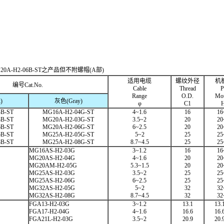
。
MG20A-H2-06B-ST之产品但不附螺帽(A部)
适用电缆
螺纹外径
机
编号Cat.No.
Cable
Thread
P
Range
O.D.
Mou
)
灰色(Gray)
φ
C1
H
B-ST
MG16A-H2-04G-ST
4~1.6
16
16
B-ST
MG20A-H2-03G-ST
3.5~2
20
20
B-ST
MG20A-H2-06G-ST
6~2.5
20
20
B-ST
MG25A-H2-05G-ST
5~2
25
25
B-ST
MG25A-H2-08G-ST
8.7~4.5
25
25
MG16AS-H2-03G
3~1.2
16
16
MG20AS-H2-04G
4~1.6
20
20
MG20AM-H2-05G
5.3~1.5
20
20
MG25AS-H2-03G
3.5~2
25
25
MG25AS-H2-06G
6~2.5
25
25
MG32AS-H2-05G
5~2
32
32
MG32AS-H2-08G
8.7~4.5
32
32
FGA13-H2-03G
3~1.2
13.1
13.
FGA17-H2-04G
4~1.6
16.6
16.
FGA21L-H2-03G
3.5~2
20.9
20.