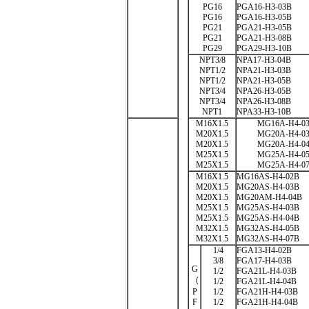
PG16
PGA16-H3-03B
PG16
PGA16-H3-05B
PG21
PGA21-H3-05B
PG21
PGA21-H3-08B
PG29
PGA29-H3-10B
NPT3/8
NPA17-H3-04B
NPT1/2
NPA21-H3-03B
NPT1/2
NPA21-H3-05B
NPT3/4
NPA26-H3-05B
NPT3/4
NPA26-H3-08B
NPT1
NPA33-H3-10B
M16X1.5
MG16A-H4-03
M20X1.5
MG20A-H4-03
M20X1.5
MG20A-H4-04
M25X1.5
MG25A-H4-05
M25X1.5
MG25A-H4-07
M16X1.5
MG16AS-H4-02B
M20X1.5
MG20AS-H4-03B
M20X1.5
MG20AM-H4-04B
M25X1.5
MG25AS-H4-03B
M25X1.5
MG25AS-H4-04B
M32X1.5
MG32AS-H4-05B
M32X1.5
MG32AS-H4-07B
1/4
FGA13-H4-02B
3/8
FGA17-H4-03B
G
1/2
FGA21L-H4-03B
（
1/2
FGA21L-H4-04B
P
1/2
FGA21H-H4-03B
F
1/2
FGA21H-H4-04B