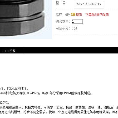
型 号：
MG25AS-H7-03G
库存：
0
件
现货 下单后3天内发货
购买数量：
可获积分：0 分
PDF资料
PS)牙、PG牙及NPT牙
。
龙PA66制成(防火等级UL94V-2)，B及D部分采用EPDM耐候橡胶制成。
o
20
C。
夹紧电缆范围大，抗拉力特强，可防水、防尘、抗盐、耐弱酸、酒精、油、油脂及一
缆专用之出线设计，符合不同之需求，使每一个别之电缆得到最佳之防水绝缘效果，且