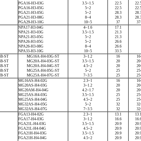
PGA16-H3-03G
3.5~1.5
22.5
22.
PGA16-H3-05G
5~2
22.5
22.
PGA21-H3-05G
5~2
28.3
28.
PGA21-H3-08G
8~4
28.3
28.
PGA29-H3-10G
10~5
37
37
NPA17-H3-04G
4~1.6
17.1
NPA21-H3-03G
3.5~1.5
21.3
NPA21-H3-05G
5~2
21.3
NPA26-H3-05G
5~2
26.6
NPA26-H3-08G
8~4
26.6
NPA33-H3-10G
10~5
33.5
B-ST
MG16A-H4-03G-ST
3~1.2
16
16
B-ST
MG20A-H4-03G-ST
3.5~1.5
20
20
B-ST
MG20A-H4-04G-ST
4.5~2
20
20
B-ST
MG25A-H4-05G-ST
5~2
25
25
B-ST
MG25A-H4-07G-ST
7~3.5
25
25
MG16AS-H4-02G
2.3~1
16
16
MG20AS-H4-03G
3~1.2
20
20
MG20AM-H4-04G
4.2~1.7
20
20
MG25AS-H4-03G
3.5~1.5
25
25
MG25AS-H4-04G
4.5~2
25
25
MG32AS-H4-05G
5~2
32
32
MG32AS-H4-07G
7~3.5
32
32
FGA13-H4-02G
2.3~1
13.1
13.
FGA17-H4-03G
3~1.2
16.6
16.
FGA21L-H4-03G
3.5~1.5
20.9
20.
FGA21L-H4-04G
4.5~2
20.9
20.
FGA21H-H4-03G
3.5~1.5
20.9
20.
FGA21H-H4-04G
4.5~2
20.9
20.