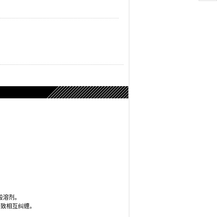
般溶剂。
不致相互纠缠。