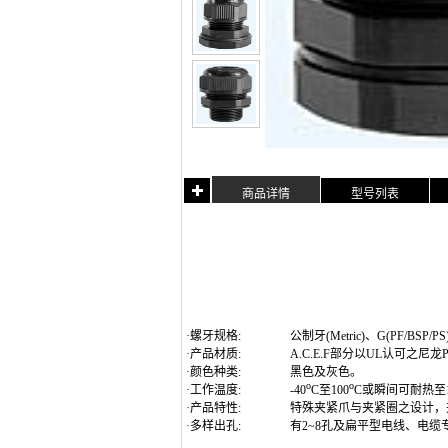
商品详情
型号列表
·螺牙规格:
公制牙(Metric)
、G(PF/BSP/
·产品材质:
A.C.E.F部分以UL认可之尼
·颜色种类:
黑色及灰色。
o
o
·工作温度:
-40
C至100
C或瞬间可耐热至1
·产品特性:
特殊夹紧爪与夹紧圈之设计，
·多样出孔:
有2~8孔及扁平型电线、电