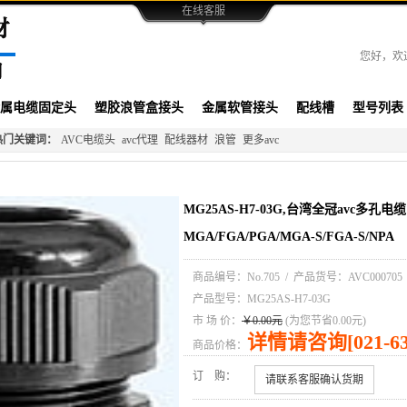
在线客服
您好，欢
属电缆固定头
塑胶浪管盒接头
金属软管接头
配线槽
型号列表
热门关键词：
AVC电缆头
avc代理
配线器材
浪管
更多avc
MG25AS-H7-03G,台湾全冠avc多
MGA/FGA/PGA/MGA-S/FGA-S/NPA
商品编号：
No.705
/ 产品货号：
AVC000705
产品型号：
MG25AS-H7-03G
市 场 价：
￥0.00元
(为您节省0.00元)
详情请咨询[021-630
商品价格：
订 购：
请联系客服确认货期