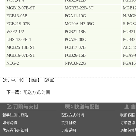
W3F2-1/4
PGB29-22B
PGB16
MGB12-07B-ST
MGB32-22B-ST
MGB12
FGB13-05B
PGA11-10G
N-MGN
FGB21S-07B
MG20A-H3-05G
S-FGS
W3F2-1/2
PGB21-18B
FGB21
LHS-125FR-1
PGA36-30G
PGB42
MGB25-18B-ST
FGB17-07B
ALC-1
MGB16-07B-ST
FGB26-16B
PGA9-
NEG-2
NPA33-22G
PGA16
【
大
、
中
、
小
】 【
顶部
】 【
返回
】
下一篇：
配送方式/时间
新手注册与登陆
配送方式/时间
联系客服
如何购物
货到付款
订单查询
优惠券使用细则
运费说明
退换保修