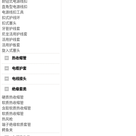
耐钮式电源线扣
直角型电源线扣
电源线扣工具
扣式护线环
扣式塞头
牙管护线套
尼龙活用护线套
活用护线套
活用护板套
旋入式塞头
热收缩管
电缆护套
电线接头
绝缘套类
硬质热收缩管
软质热收缩管
含胶软质热收缩管
软质热收缩管
热风枪
端子绝缘软质套管
鳄鱼夹