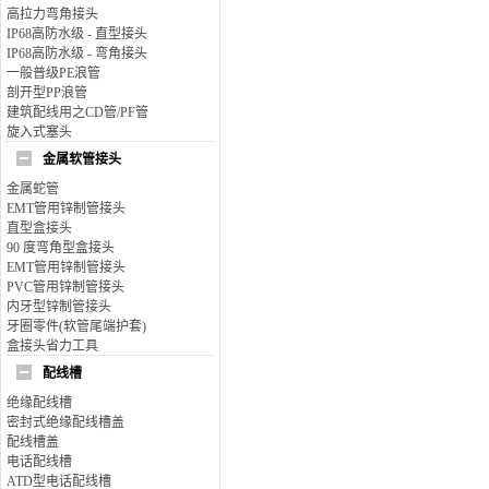
高拉力弯角接头
IP68高防水级 - 直型接头
IP68高防水级 - 弯角接头
一般普级PE浪管
剖开型PP浪管
建筑配线用之CD管/PF管
旋入式塞头
金属软管接头
金属蛇管
EMT管用锌制管接头
直型盒接头
90 度弯角型盒接头
EMT管用锌制管接头
PVC管用锌制管接头
内牙型锌制管接头
牙圈零件(软管尾端护套)
盒接头省力工具
配线槽
绝缘配线槽
密封式绝缘配线槽盖
配线槽盖
电话配线槽
ATD型电话配线槽