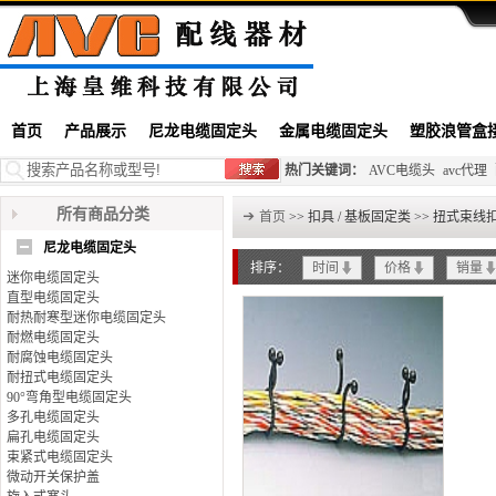
首页
产品展示
尼龙电缆固定头
金属电缆固定头
塑胶浪管盒
热门关键词：
AVC电缆头
avc代理
所有商品分类
首页
>> 扣具 / 基板固定类 >> 扭式束线
尼龙电缆固定头
排序：
时间
价格
销量
迷你电缆固定头
直型电缆固定头
耐热耐寒型迷你电缆固定头
耐燃电缆固定头
耐腐蚀电缆固定头
耐扭式电缆固定头
90°弯角型电缆固定头
多孔电缆固定头
扁孔电缆固定头
束紧式电缆固定头
微动开关保护盖