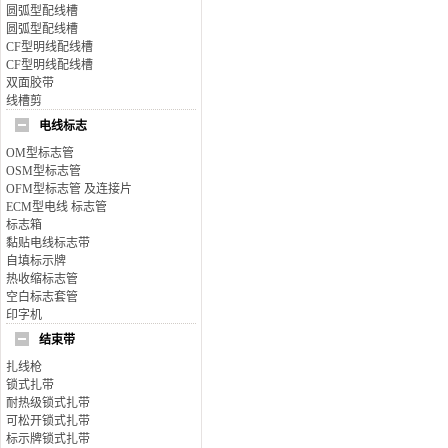
圆弧型配线槽
圆弧型配线槽
CF型明线配线槽
CF型明线配线槽
双面胶带
线槽剪
电线标志
OM型标志管
OSM型标志管
OFM型标志管 及连接片
ECM型电线 标志管
标志箱
黏贴电线标志带
自填标示牌
热收缩标志管
空白标志套管
印字机
结束带
扎线枪
锁式扎带
耐热级锁式扎带
可松开锁式扎带
标示牌锁式扎带