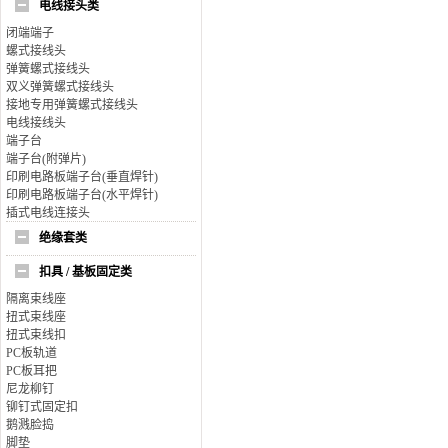
电线接头类
闭端端子
螺式接线头
弹簧螺式接线头
双义弹簧螺式接线头
接地专用弹簧螺式接线头
电线接线头
端子台
端子台(附弹片)
印刷电路板端子台(垂直焊针)
印刷电路板端子台(水平焊针)
插式电线连接头
绝缘套类
扣具 / 基板固定类
隔离束线座
扭式束线座
扭式束线扣
PC板轨道
PC板耳把
尼龙柳钉
铆钉式固定扣
鹅溅脸捣
脚垫