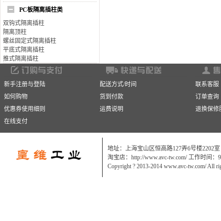
PC板隔离插柱类
双钩式隔离插柱
隔离顶柱
螺丝固定式隔离插柱
平底式隔离插柱
推式隔离插柱
新手注册与登陆
配送方式/时间
联系客服
如何购物
货到付款
订单查询
优惠券使用细则
运费说明
退换保修
在线支付
地址：上海宝山区恒高路127弄6号楼2202室
淘宝店：http://www.avc-tw.com/ 工作时间：9:0
Copyright ? 2013-2014 www.avc-tw.com/ All ri