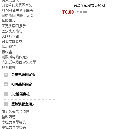
旋入式塞头
SPR单孔夹紧圈塞头
台湾全冠扭式束线扣
SPM多孔夹紧圈塞头
¥0.00
￥0.00
耐热/耐油电缆固定头
塑胶垫片
固定头套筒扳手
固定头万能钳
大圆形管钳
可调式圆管钳
多功能钳
接线盒
耐酸碱电缆固定头
内迫式电缆固定头M型
尼龙螺帽
金属电缆固定头
扣具基板固定
PC板隔离柱
塑胶浪管盒接头
强力欧规尼龙浪管
塑料浪管
高拉力直型接头
高拉力直型接头